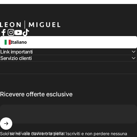
LEON MIGUEL
Facebook
Instagram
YouTube
TikTok
Italiano
Link importanti
Servizio clienti
Ricevere offerte esclusive
Iscriviti alla nostra newsletter
Solo se ne vale davvero la pena. Iscriviti e non perdere nessuna