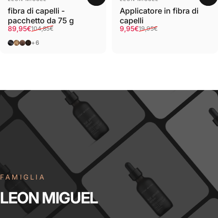
fibra di capelli -
Applicatore in fibra di
pacchetto da 75 g
capelli
Prezzo al dettaglio
Prezzo normale
Prezzo al dettaglio
Prezzo normale
89,95€
9,95€
104,85€
19,95€
Nero
Biondo
Marrone
Marrone scuro
+6
FAMIGLIA
LEON
MIGUEL