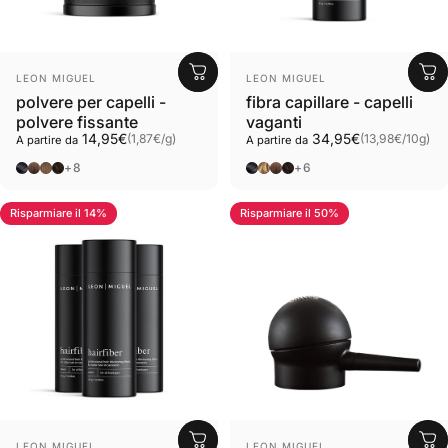
Fornitore:
Fornitore:
LEON MIGUEL
LEON MIGUEL
polvere per capelli -
fibra capillare - capelli
polvere fissante
vaganti
Prezzo base
Prezzo base
14,95€
34,95€
(1,87€
/
g)
(13,98€
/
10g)
A partire da
A partire da
per
per
Nero
Marrone
Marrone chiaro
Marrone scuro
Nero
Biondo
Marrone
Marrone scuro
+8
+6
Risparmiare il 14%
Risparmiare il 50%
5.0
Fornitore:
Fornitore:
LEON MIGUEL
LEON MIGUEL