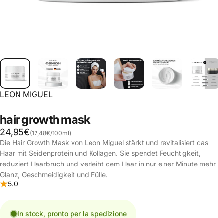
LEON MIGUEL
hair
growth
mask
Grundpreis
24,95€
(12,48€
/
100ml)
pro
Die Hair Growth Mask von Leon Miguel stärkt und revitalisiert das
Haar mit Seidenprotein und Kollagen. Sie spendet Feuchtigkeit,
reduziert Haarbruch und verleiht dem Haar in nur einer Minute mehr
Glanz, Geschmeidigkeit und Fülle.
5.0
In stock, pronto per la spedizione