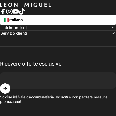
LEON MIGUEL
Facebook
Instagram
YouTube
TikTok
Italiano
Link importanti
Servizio clienti
Ricevere offerte esclusive
Iscriviti alla nostra newsletter
Solo se ne vale davvero la pena. Iscriviti e non perdere nessuna
promozione!